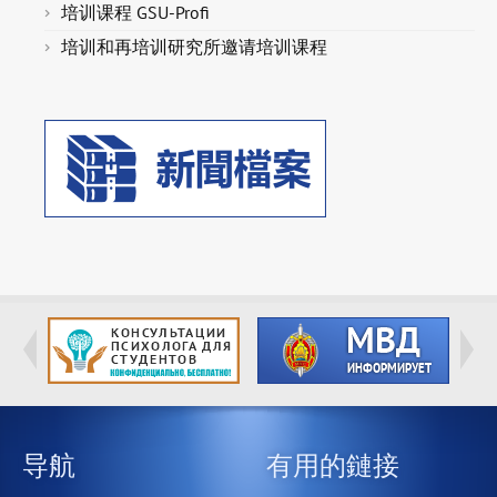
培训课程 GSU-Profi
培训和再培训研究所邀请培训课程
导航
有用的鏈接