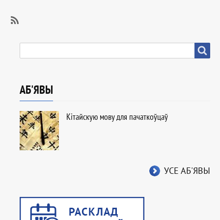
SubscribeSubscribe
to
ПОШУК
Пошук
IВР
АБ'ЯВЫ
Кітайскую мову для пачаткоўцаў
УСЕ АБ'ЯВЫ