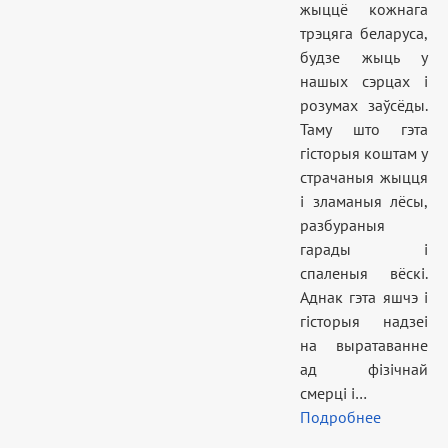
жыццё кожнага
трэцяга беларуса,
будзе жыць у
нашых сэрцах і
розумах заўсёды.
Таму што гэта
гісторыя коштам у
страчаныя жыцця
і зламаныя лёсы,
разбураныя
гарады і
спаленыя вёскі.
Аднак гэта яшчэ і
гісторыя надзеі
на выратаванне
ад фізічнай
смерці і…
Подробнее