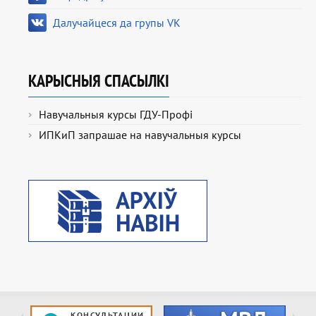
Далучайцеся да групы VK
КАРЫСНЫЯ СПАСЫЛКІ
Навучальныя курсы ГДУ-Профі
ИПКиП запрашае на навучальныя курсы