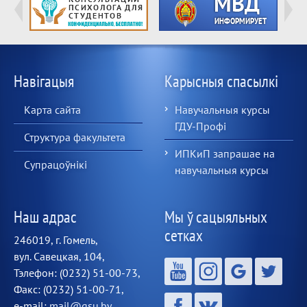
Навігацыя
Карысныя спасылкі
Карта сайта
Навучальныя курсы
ГДУ-Профі
Структура факультета
ИПКиП запрашае на
Супрацоўнікі
навучальныя курсы
Наш адрас
Мы ў сацыяльных
сетках
246019, г. Гомель,
вул. Савецкая, 104,
Тэлефон: (0232) 51-00-73,
Факс: (0232) 51-00-71,
e-mail:
mail@gsu.by