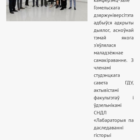
канферэнц-зале
Гомельскага
дзяржуніверсітэта
адбыўся адкрыты
дыялог, асноўнай
тэмай якога
з'яўлялася
маладзёжнае
самакіраванне. З
членамі
студэнцкага
савета ГДУ,
актывістамі
факультэтаў і
ўдзельнікамі
СНДЛ
«Лабараторыя па
даследаванні
гісторыі