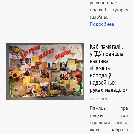
універсітэта»
правялі гутарку
галоўны…
Подробнее
Каб памяталі ...
у ГДУ прайшла
выстава
«Памяць
народа ў
надзейных
руках маладых»
25.11.2020
Памяць пра
падзеі той
страшнай вайны,
якая забрала