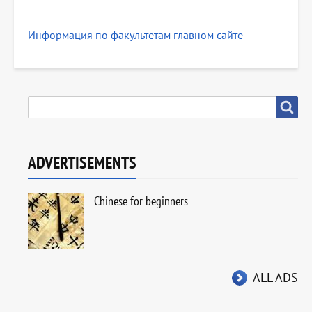
Информация по факультетам главном сайте
SEARCH
Search
ADVERTISEMENTS
Chinese for beginners
ALL ADS