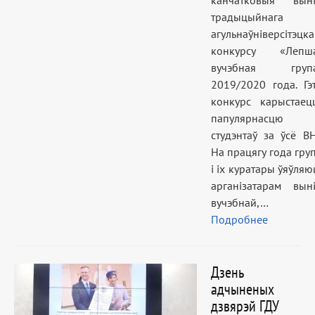
канчатковыя выні
традыцыйнага
агульнаўніверсітэцка
конкурсу «Лепш
вучэбная груп
2019/2020 года. Гэ
конкурс карыстаец
папулярнасцю
студэнтаў за ўсё ВН
На працягу года гру
і іх куратары ўяўляю
арганізатарам выні
вучэбнай,…
Подробнее
Дзень
адчыненых
дзвярэй ГДУ