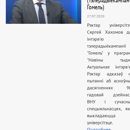
(Тэлерадыёкампан
Гомель)
27.07.2020
Рэктар універсітэ
Сяргей Хахомов д
інтэрв'ю
тэлерадыёкампаніі
"Гомель" у прагра
"Навіны тыдн
Актуальнае інтэрв'ю
Рэктар адказаў 
пытанні аб асноўн
дасягненнях 9
гадовай дзейнас
ВНУ і сучасн
спецыяльнасцях, як
выкладаюцца 
універсітэце.
Подробнее