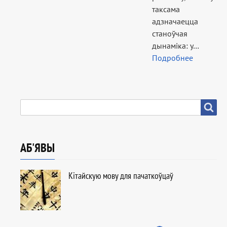
таксама
адзначаецца
станоўчая
дынаміка: у…
Подробнее
ПОШУК
Пошук
АБ'ЯВЫ
Кітайскую мову для пачаткоўцаў