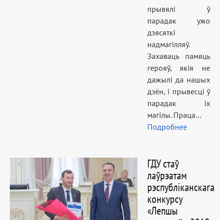
прывялі ў
парадак ужо
дзясяткі
надмагілляў.
Захаваць памяць
герояў, якія не
дажылі да нашых
дзён, і прывесці ў
парадак іх
магілы. Праца…
Подробнее
ГДУ стаў
лаўрэатам
рэспубліканскага
конкурсу
«Лепшы