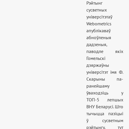
Рэйтынг
сусветных
універсітэтаў
Webometrics
апублікаваў
абноўленыя
дадзеныя,
паводле якіх
Гомельскі
дзяржаўны
універсітэт імя Ф.
Скарыны па-
ранейшаму
ўваходзіць у
ТОП-5 лепшых
ВНУ Беларусі. Што
тычыцца пазіцыі
ў сусветным
рэйтынгу, тут