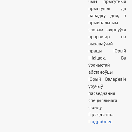
чым прысутныя
прыступілі да
парадку дня, з
прывітальным
словам звярнуўся
прарэктар па
выхаваўчай
працы Юрый
Нікіцюк. Ва
ўрачыстай
абстаноўцы
Юрый Валер'евіч
уручыў
пасведчання
спецыяльнага
фонду
Прэзідэнта…
Подробнее