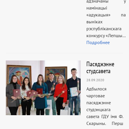
адзначаны ў
намінацыі
«адукацыя» па
выніках
рэспубліканскага
конкурсу «Лепшы…
Подробнее
Пасяджэнне
студсавета
28.09.2020
Адбылося
чарговае
пасяджэнне
студэнцкага
савета ГДУ імя Ф.
Скарыны. Перш