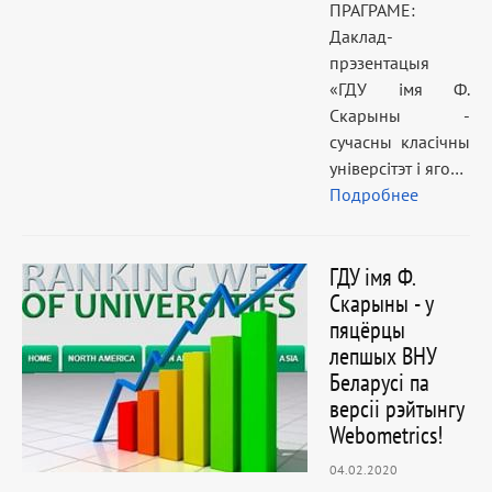
ПРАГРАМЕ:
Даклад-
прэзентацыя
«ГДУ імя Ф.
Скарыны -
сучасны класічны
універсітэт і яго…
Подробнее
ГДУ імя Ф.
Скарыны - у
пяцёрцы
лепшых ВНУ
Беларусі па
версіі рэйтынгу
Webometrics!
04.02.2020