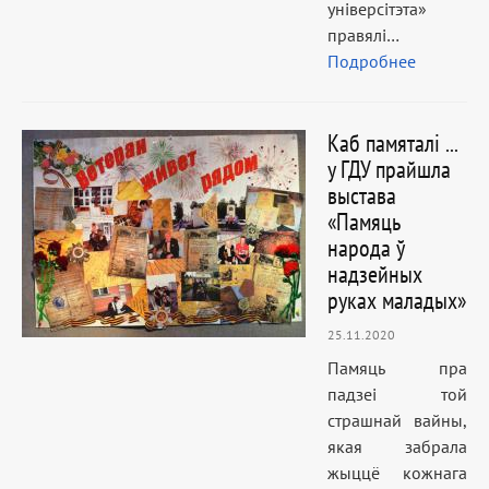
універсітэта»
правялі…
Подробнее
Каб памяталі ...
у ГДУ прайшла
выстава
«Памяць
народа ў
надзейных
руках маладых»
25.11.2020
Памяць пра
падзеі той
страшнай вайны,
якая забрала
жыццё кожнага