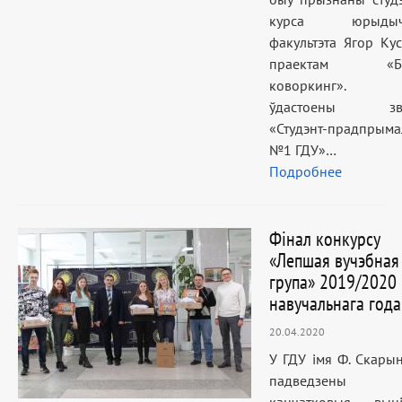
курса юрыдыч
факультэта Ягор Кус
праектам «Бь
коворкинг».
ўдастоены зв
«Студэнт-прадпрыма
№1 ГДУ»…
Подробнее
Фінал конкурсу
«Лепшая вучэбная
група» 2019/2020
навучальнага года
20.04.2020
У ГДУ імя Ф. Скары
падведзены