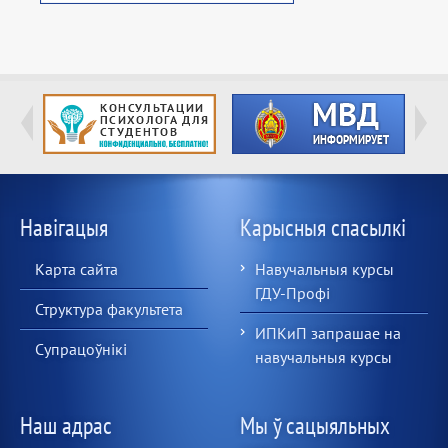
Навігацыя
Карысныя спасылкі
Карта сайта
Навучальныя курсы
ГДУ-Профі
Структура факультета
ИПКиП запрашае на
Супрацоўнікі
навучальныя курсы
Наш адрас
Мы ў сацыяльных