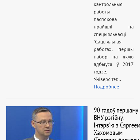
кантрольныя
работы
паспяхова
прайшлі на
спецыяльнасці
"Сацыяльная
работа», першы
набор на якую
адбыўся ў 2017
годзе.
Універсітэт…
Подробнее
90 гадоў першаму
ВНУ рэгіёну.
Інтэрв'ю з Сяргее
Хахомовым