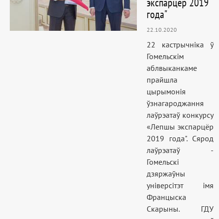
экспарцёр 2019
года"
22.10.2020
22 кастрычніка ў
Гомельскім
аблвыканкаме
прайшла
цырымонія
ўзнагароджання
лаўрэатаў конкурсу
«Лепшы экспарцёр
2019 года". Сярод
лаўрэатаў -
Гомельскі
дзяржаўны
універсітэт імя
Францыска
Скарыны. ГДУ