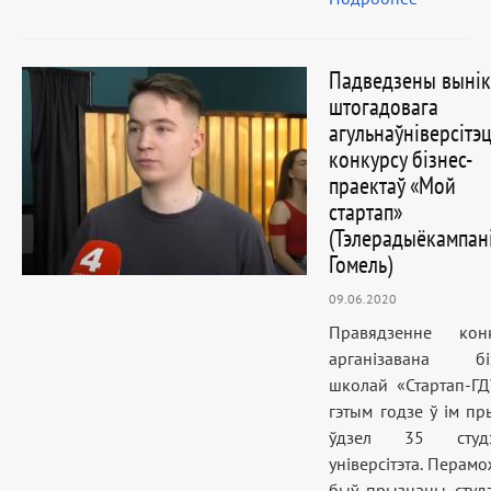
Падведзены вынікі
штогадовага
агульнаўніверсітэ
конкурсу бізнес-
праектаў «Мой
стартап»
(Тэлерадыёкампан
Гомель)
09.06.2020
Правядзенне конк
арганізавана біз
школай «Стартап-ГД
гэтым годзе ў ім пр
ўдзел 35 студэ
універсітэта. Перам
быў прызнаны студ