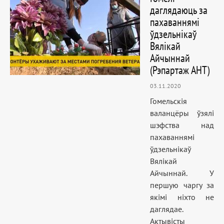
даглядаюць за
пахаваннямі
ўдзельнікаў
Вялікай
Айчыннай
(Рэпартаж АНТ)
03.11.2020
Гомельскія
валанцёры ўзялі
шэфства над
пахаваннямі
ўдзельнікаў
Вялікай
Айчыннай. У
першую чаргу за
якімі ніхто не
даглядае.
Актывісты