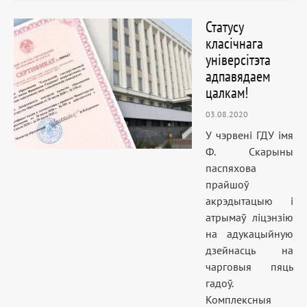
Статусу
класічнага
універсітэта
адпавядаем
цалкам!
03.08.2020
У чэрвені ГДУ імя
Ф. Скарыны
паспяхова
прайшоў
акрэдытацыю і
атрымаў ліцэнзію
на адукацыйную
дзейнасць на
чарговыя пяць
гадоў.
Комплексныя