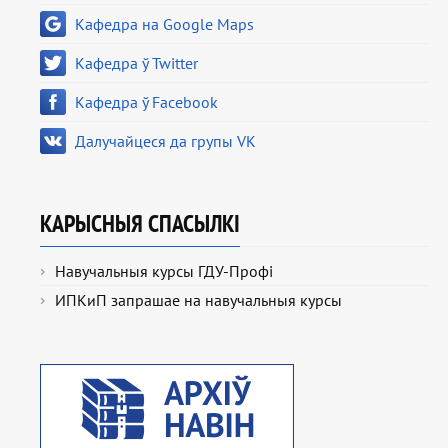
Кафедра на Google Maps
Кафедра ў Twitter
Кафедра ў Facebook
Далучайцеся да групы VK
КАРЫСНЫЯ СПАСЫЛКІ
Навучальныя курсы ГДУ-Профі
ИПКиП запрашае на навучальныя курсы