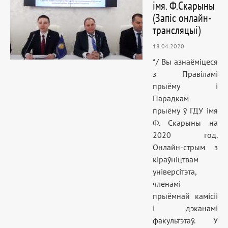
імя. Ф.Скарыны
(Запіс онлайн-
трансляцыі)
18.04.2020
*/ Вы азнаёміцеся
з Правіламі
прыёму і
Парадкам
прыёму ў ГДУ імя
Ф. Скарыны на
2020 год.
Онлайн-стрым з
кіраўніцтвам
універсітэта,
членамі
прыёмнай камісіі
і дэканамі
факультэтаў. У