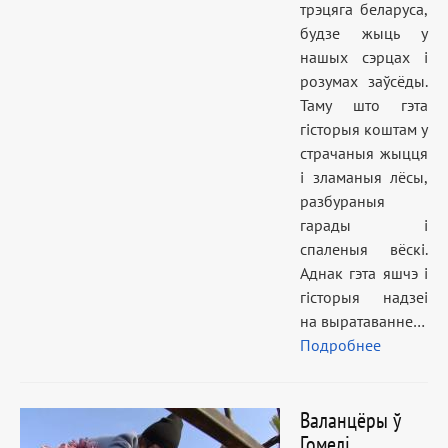
трэцяга беларуса,
будзе жыць у
нашых сэрцах і
розумах заўсёды.
Таму што гэта
гісторыя коштам у
страчаныя жыцця
і зламаныя лёсы,
разбураныя
гарады і
спаленыя вёскі.
Аднак гэта яшчэ і
гісторыя надзеі
на выратаванне…
Подробнее
Валанцёры ў
Гомелі