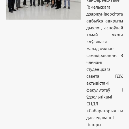
канферэнц-зале
Гомельскага
дзяржуніверсітэта
адбыўся адкрыты
дыялог, асноўнай
тэмай якога
з'яўлялася
маладзёжнае
самакіраванне. З
членамі
студэнцкага
савета ГДУ,
актывістамі
факультэтаў і
ўдзельнікамі
СНДЛ
«Лабараторыя па
даследаванні
гісторыі