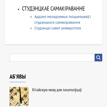
СТУДЭНЦКАЕ САМАКІРАВАННЕ
Аддзел моладзевых ініцыятываў і
студэнцкага самакіравання
Студэнцкі савет універсітэта
ПОШУК
Пошук
АБ'ЯВЫ
Кітайскую мову для пачаткоўцаў