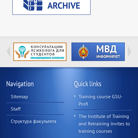
Navigation
Quick links
Sitemap
Training course GSU-
Profi
Staff
The Institute of Training
Структура факультета
and Retraining invites to
training courses