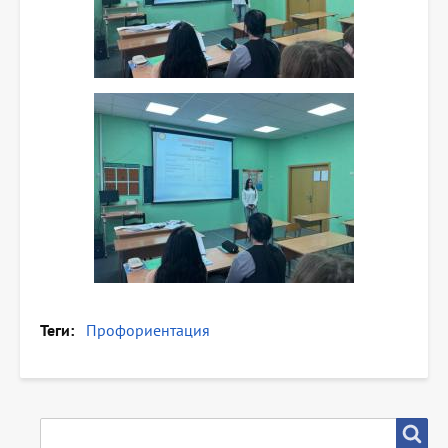
Теги
Профориентация
SEARCH
Search