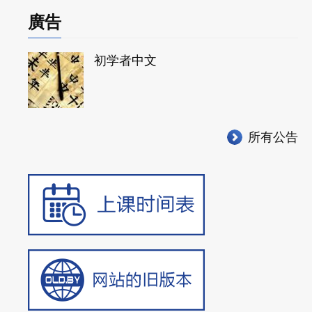
廣告
初学者中文
所有公告