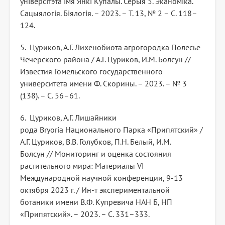
ўніверсітэта імя Янкі Купалы. Серыя 5. Эканоміка.
Сацыялогія. Біялогія. – 2023. – Т. 13, № 2 – С. 118–
124.
5. Цуриков, А.Г. Лихенобиота агрогородка Полесье
Чечерского района / А.Г. Цуриков, И.М. Болсун //
Известия Гомельского государственного
университета имени Ф. Скорины. – 2023. – № 3
(138). – С. 56–61.
6. Цуриков, А.Г. Лишайники
рода Bryoria Национального Парка «Припятский» /
А.Г. Цуриков, В.В. Голубков, П.Н. Белый, И.М.
Болсун // Мониторинг и оценка состояния
растительного мира: Материалы VI
Международной научной конференции, 9-13
октября 2023 г. / Ин-т экспериментальной
ботаники имени В.Ф. Купревича НАН Б, НП
«Припятский». – 2023. – С. 331–333.