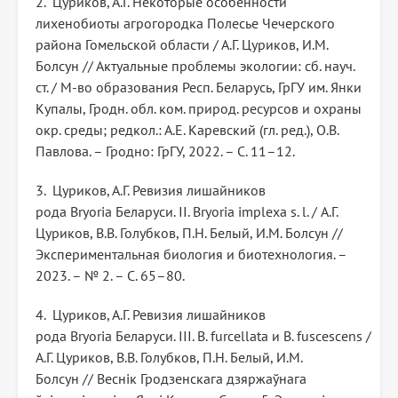
2. Цуриков, А.Г. Некоторые особенности
лихенобиоты агрогородка Полесье Чечерского
района Гомельской области / А.Г. Цуриков, И.М.
Болсун // Актуальные проблемы экологии: сб. науч.
ст. / М-во образования Респ. Беларусь, ГрГУ им. Янки
Купалы, Гродн. обл. ком. природ. ресурсов и охраны
окр. среды; редкол.: А.Е. Каревский (гл. ред.), О.В.
Павлова. – Гродно: ГрГУ, 2022. – С. 11–12.
3. Цуриков, А.Г. Ревизия лишайников
рода Bryoria Беларуси. II. Bryoria implexa s. l. / А.Г.
Цуриков, В.В. Голубков, П.Н. Белый, И.М. Болсун //
Экспериментальная биология и биотехнология. –
2023. – № 2. – С. 65–80.
4. Цуриков, А.Г. Ревизия лишайников
рода Bryoria Беларуси. III. B. furcellata и B. fuscescens /
А.Г. Цуриков, В.В. Голубков, П.Н. Белый, И.М.
Болсун // Веснік Гродзенскага дзяржаўнага