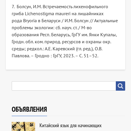
7. Болсун, И.М. Встречаемость лихенофильного
гриба Lichenostigma maureri на лишайниках
рода Bryoria в Беларуси / И.М. Болсун // Актуальные
проблемы экологии: сб. науч. ст. / М-во
образования Респ. Беларусь, ГрГУ им. Янки Купалы,
Гродн. обл. ком. природ. ресурсов и охраны окр.
среды; редкол.: А.Е. Каревский (гл. ред.), О.В.
Павлова. – Гродно : ГрГУ, 2023. – С. 51–52.
SEARCH
Search
ОБЪЯВЛЕНИЯ
Китайский язык для начинающих