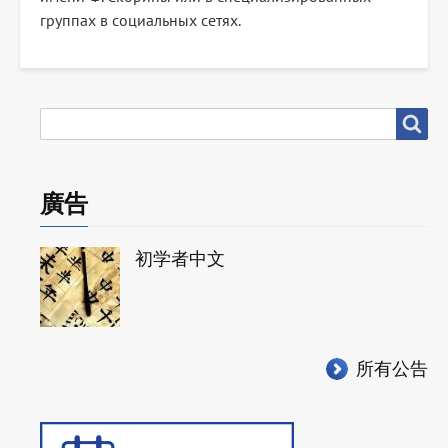
группах в социальных сетях.
搜
搜尋
尋
廣告
初学者中文
所有公告