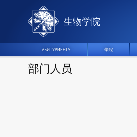
生物学院
АБИТУРИЕНТУ
學院
部门人员