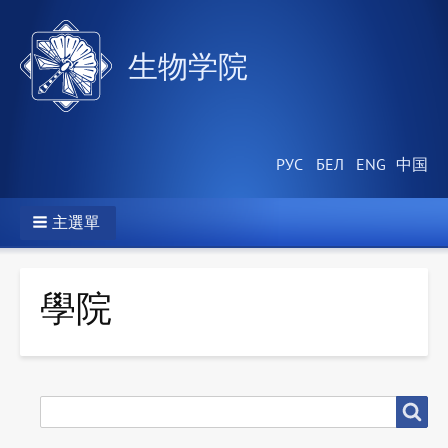
生物学院
主選單
學院
搜
搜尋
尋