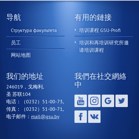
导航
有用的鏈接
Структура факультета
培训课程 GSU-Profi
员工
培训和再培训研究所邀
请培训课程
网站地图
我们的地址
我們在社交網絡
中
246019，戈梅利,
圣 苏联104
电话：（0232）51-00-73,
传真：（0232）51-00-71,
电子邮件：
mail@gsu.by