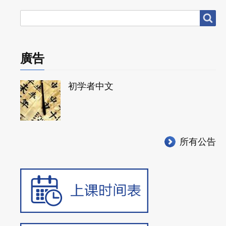
搜
搜尋
尋
廣告
初学者中文
所有公告